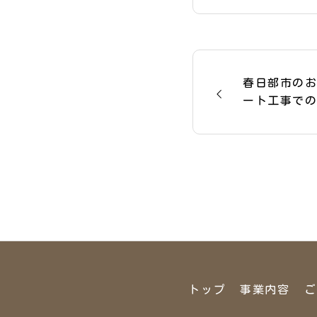
春日部市の
ート工事で
いただきま
トップ
事業内容
ご