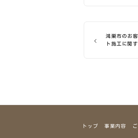
鴻巣市のお
ト施工に関
した。
トップ
事業内容
ご