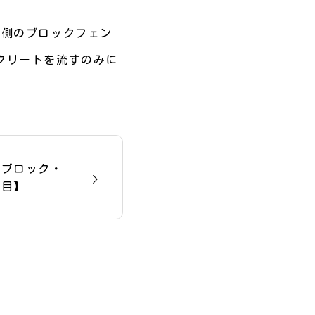
両側のブロックフェン
クリートを流すのみに
スブロック・
日目】